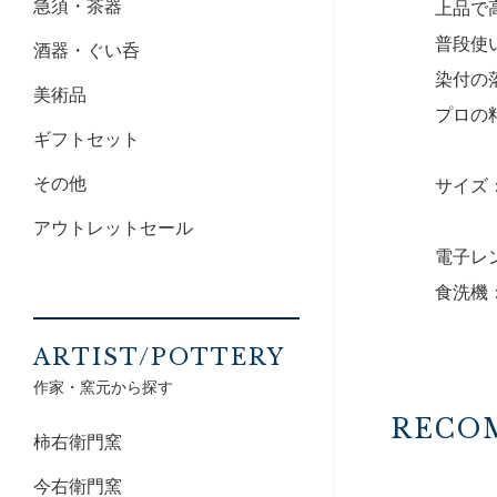
急須・茶器
上品で
普段使
酒器・ぐい呑
染付の
美術品
プロの
ギフトセット
その他
サイズ：1
アウトレットセール
電子レ
食洗機
ARTIST/POTTERY
作家・窯元から探す
RECO
柿右衛門窯
今右衛門窯