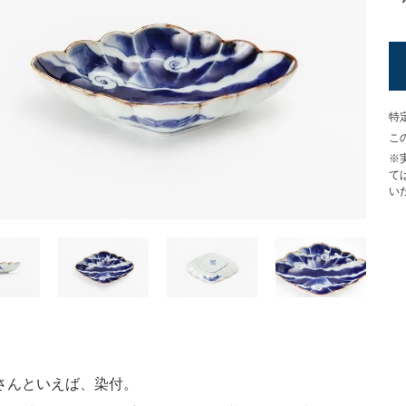
特
こ
※
て
い
さんといえば、染付。