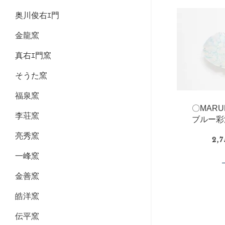
奥川俊右ｴ門
金龍窯
真右ｴ門窯
そうた窯
福泉窯
〇MAR
李荘窯
ブルー彩
亮秀窯
2,
一峰窯
金善窯
皓洋窯
伝平窯