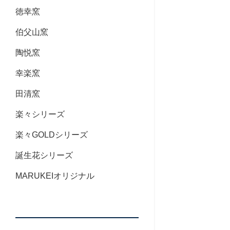
徳幸窯
伯父山窯
陶悦窯
幸楽窯
田清窯
楽々シリーズ
楽々GOLDシリーズ
誕生花シリーズ
MARUKEIオリジナル