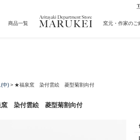
商品一覧
窯元・作家のご
(中)
> ★福泉窯 染付雲絵 菱型菊割向付
泉窯 染付雲絵 菱型菊割向付