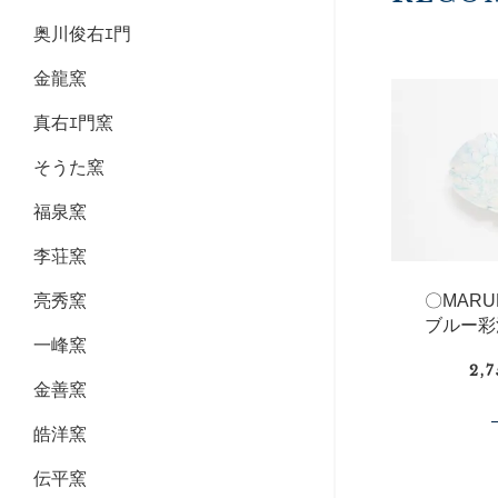
奥川俊右ｴ門
金龍窯
真右ｴ門窯
そうた窯
福泉窯
李荘窯
〇MAR
亮秀窯
ブルー彩
一峰窯
2,
金善窯
皓洋窯
伝平窯