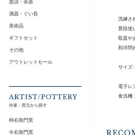
急須・茶器
酒器・ぐい呑
洗練さ
美術品
普段使
ギフトセット
取皿や
和洋問
その他
アウトレットセール
サイズ：
電子レ
食洗機
ARTIST/POTTERY
作家・窯元から探す
柿右衛門窯
RECO
今右衛門窯