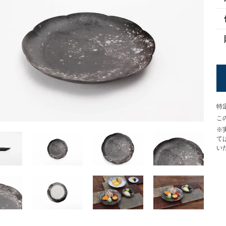
特
こ
※
て
い