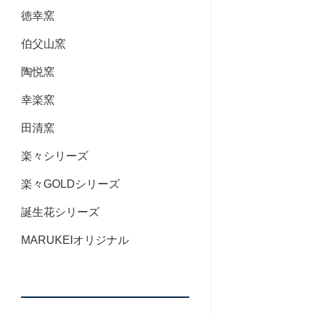
徳幸窯
伯父山窯
陶悦窯
幸楽窯
田清窯
楽々シリーズ
楽々GOLDシリーズ
誕生花シリーズ
MARUKEIオリジナル