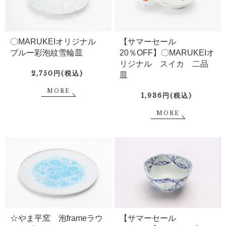
〇MARUKEIオリジナル
【サマーセール
ブルー彩泡紋雪輪皿
20％OFF】〇MARUKEIオ
リジナル スイカ 二品
2,750円(税込)
皿
MORE
1,936円(税込)
MORE
☆やま平窯 泡frameラウ
【サマーセール