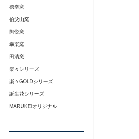
徳幸窯
伯父山窯
陶悦窯
幸楽窯
田清窯
楽々シリーズ
楽々GOLDシリーズ
誕生花シリーズ
MARUKEIオリジナル