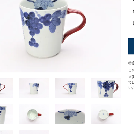
特
こ
※
て
い