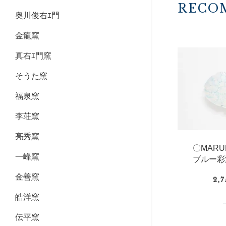
RECO
奥川俊右ｴ門
金龍窯
真右ｴ門窯
そうた窯
福泉窯
李荘窯
亮秀窯
〇MAR
一峰窯
ブルー彩
金善窯
2,
皓洋窯
伝平窯