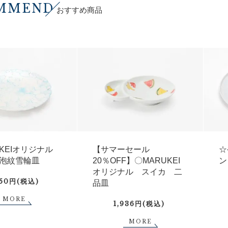
MMEND
おすすめ商品
UKEIオリジナル
【サマーセール
☆
泡紋雪輪皿
20％OFF】〇MARUKEI
ン
オリジナル スイカ 二
750円(税込)
品皿
MORE
1,936円(税込)
MORE