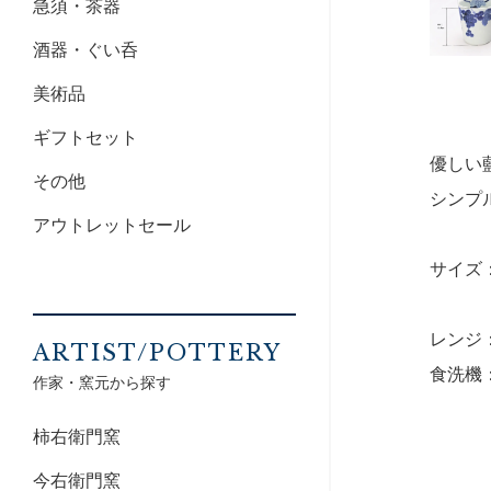
急須・茶器
酒器・ぐい呑
美術品
ギフトセット
優しい
その他
シンプ
アウトレットセール
サイズ：
レンジ
ARTIST/POTTERY
食洗機
作家・窯元から探す
柿右衛門窯
今右衛門窯