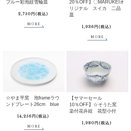
ブルー彩泡紋雪輪皿
20％OFF】〇MARUKEIオ
リジナル スイカ 二品
2,750円(税込)
皿
MORE
1,936円(税込)
MORE
☆やま平窯 泡frameラウ
【サマーセール
ンドプレート26cm blue
10％OFF】☆そうた窯
染付花弁紋 花型小付
14,256円(税込)
1,980円(税込)
MORE