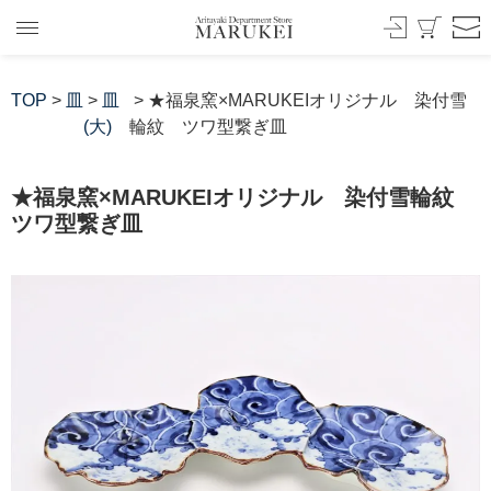
TOP
>
皿
>
皿
> ★福泉窯×MARUKEIオリジナル 染付雪
(大)
輪紋 ツワ型繋ぎ皿
★福泉窯×MARUKEIオリジナル 染付雪輪紋
ツワ型繋ぎ皿