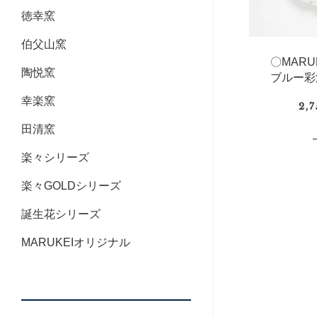
徳幸窯
伯父山窯
〇MAR
陶悦窯
ブルー彩
幸楽窯
2,
田清窯
楽々シリーズ
楽々GOLDシリーズ
誕生花シリーズ
MARUKEIオリジナル