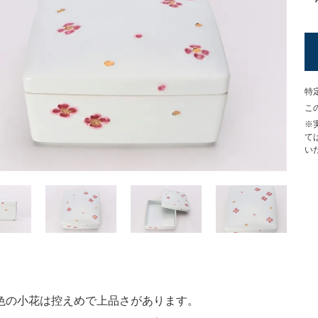
特
こ
※
て
い
色の小花は控えめで上品さがあります。