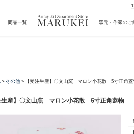
商品一覧
窯元・作家のご
他
>
その他
> 【受注生産】〇文山窯 マロン小花散 5寸正角蓋
注生産】〇文山窯 マロン小花散 5寸正角蓋物