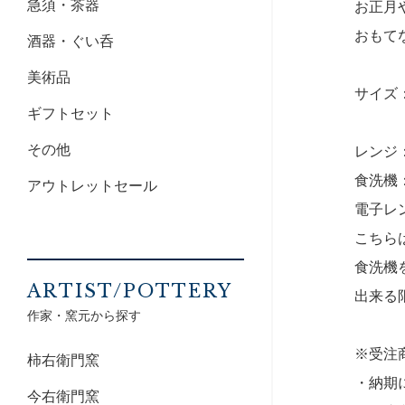
急須・茶器
お正月
おもて
酒器・ぐい呑
美術品
サイズ：1
ギフトセット
その他
レンジ
食洗機
アウトレットセール
電子レ
こちら
食洗機
ARTIST/POTTERY
出来る
作家・窯元から探す
※受注
柿右衛門窯
・納期
今右衛門窯