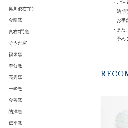
・ご注
奥川俊右ｴ門
納期予
金龍窯
お手数
・また
真右ｴ門窯
予めご
そうた窯
福泉窯
李荘窯
RECO
亮秀窯
一峰窯
金善窯
皓洋窯
伝平窯