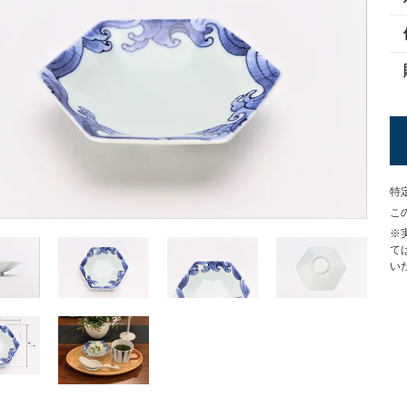
特
こ
※
て
い