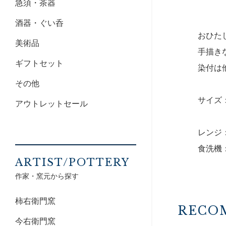
急須・茶器
酒器・ぐい呑
おひた
美術品
手描き
ギフトセット
染付は
その他
サイズ：1
アウトレットセール
レンジ
食洗機
ARTIST/POTTERY
作家・窯元から探す
柿右衛門窯
RECO
今右衛門窯