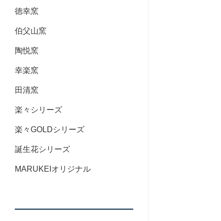
徳幸窯
伯父山窯
陶悦窯
幸楽窯
田清窯
楽々シリーズ
楽々GOLDシリーズ
誕生花シリーズ
MARUKEIオリジナル