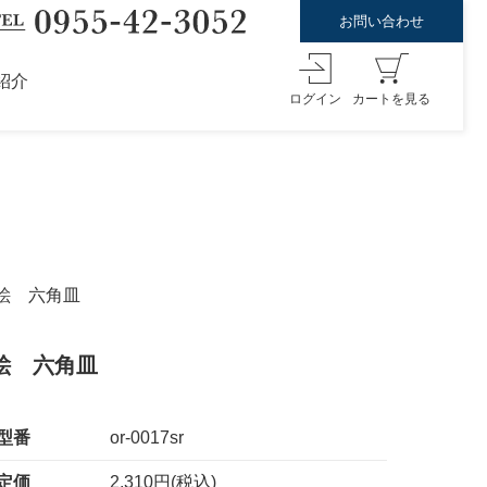
お問い合わせ
紹介
ログイン
カートを見る
波絵 六角皿
波絵 六角皿
型番
or-0017sr
定価
2,310円(税込)