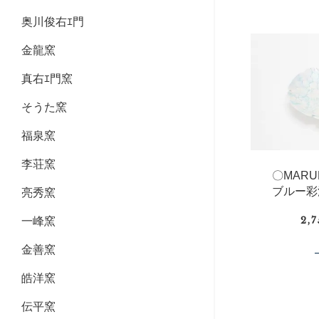
奥川俊右ｴ門
金龍窯
真右ｴ門窯
そうた窯
福泉窯
李荘窯
〇MAR
ブルー彩
亮秀窯
2,
一峰窯
金善窯
皓洋窯
伝平窯