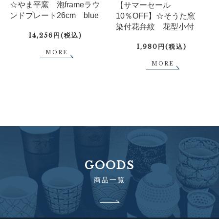
☆やま平窯 泡frameラウ
【サマーセール
ンドプレート26cm blue
10％OFF】☆そうた窯
染付花弁紋 花型小付
14,256円(税込)
1,980円(税込)
MORE
MORE
GOODS
商品一覧