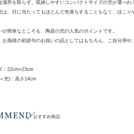
は場所を取らず、収納しやすいコンパクトサイズの兜が選べれ
兜は、日に当たってもほとんど色落ちすることもなく、ほこり
いが簡単なところも、陶器の兜の人気のポイントです。
、お孫様の初節句のお祝いの品としてはもちろん、ご自分用や
：22cm×23cm
＋兜)：高さ14cm
MMEND
おすすめ商品