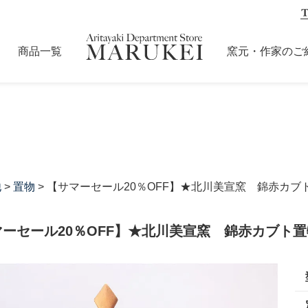
商品一覧
窯元・作家のご
他
>
置物
> 【サマーセール20％OFF】★北川美宣窯 錦赤カブト
ーセール20％OFF】★北川美宣窯 錦赤カブト置物