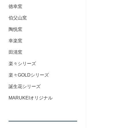
徳幸窯
伯父山窯
陶悦窯
幸楽窯
田清窯
楽々シリーズ
楽々GOLDシリーズ
誕生花シリーズ
MARUKEIオリジナル