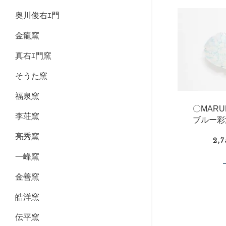
奥川俊右ｴ門
金龍窯
真右ｴ門窯
そうた窯
福泉窯
〇MAR
李荘窯
ブルー彩
亮秀窯
2,
一峰窯
金善窯
皓洋窯
伝平窯