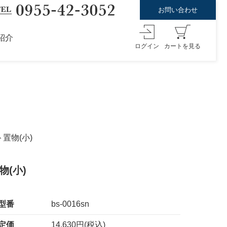
お問い合わせ
紹介
ログイン
カートを見る
置物(小)
(小)
型番
bs-0016sn
定価
14,630円(税込)