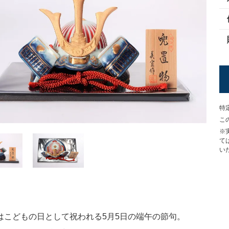
特
こ
※
て
い
はこどもの日として祝われる5月5日の端午の節句。