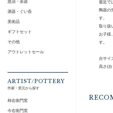
急須・茶器
最近で
陶器の
酒器・ぐい呑
す。
美術品
取り扱
ギフトセット
お子様
その他
す。
アウトレットセール
台サイズ
高さ(台
ARTIST/POTTERY
作家・窯元から探す
RECO
柿右衛門窯
今右衛門窯