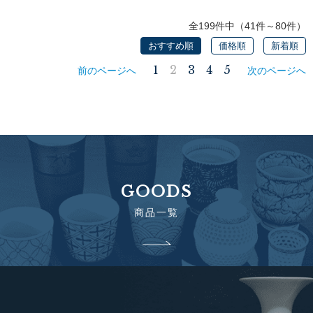
全199件中（41件～80件）
おすすめ順
価格順
新着順
1
2
3
4
5
前のページへ
次のページへ
GOODS
商品一覧