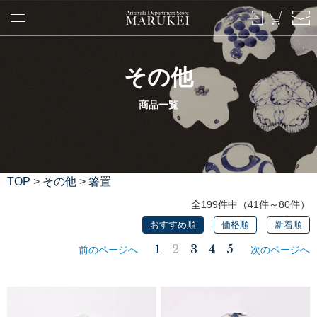
その他
商品一覧
TOP
>
その他
>
箸置
全199件中（41件～80件）
おすすめ順
価格順
新着順
1
2
3
4
5
前のページへ
次のページへ