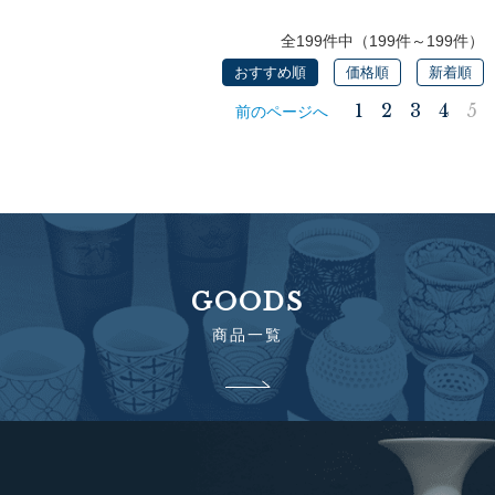
全199件中（199件～199件）
おすすめ順
価格順
新着順
1
2
3
4
5
前のページへ
GOODS
商品一覧