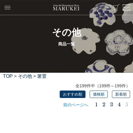
その他
商品一覧
TOP
>
その他
>
箸置
全199件中（199件～199件）
おすすめ順
価格順
新着順
1
2
3
4
5
前のページへ