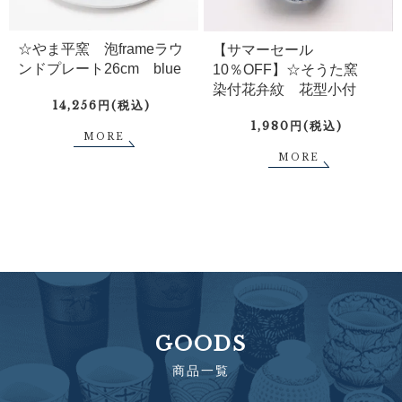
☆やま平窯 泡frameラウ
【サマーセール
ンドプレート26cm blue
10％OFF】☆そうた窯
染付花弁紋 花型小付
14,256円(税込)
1,980円(税込)
MORE
MORE
GOODS
商品一覧