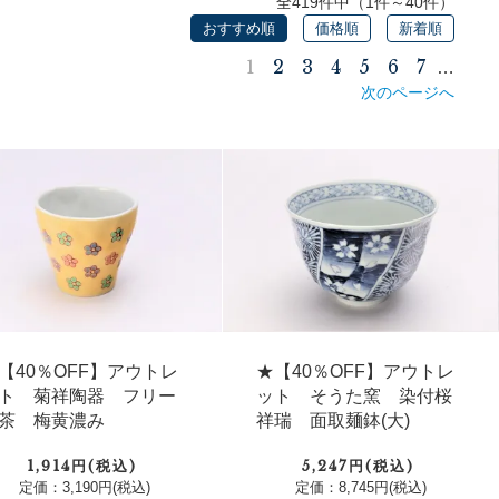
全419件中（1件～40件）
おすすめ順
価格順
新着順
1
2
3
4
5
6
7
…
次のページへ
【40％OFF】アウトレ
★【40％OFF】アウトレ
ト 菊祥陶器 フリー
ット そうた窯 染付桜
茶 梅黄濃み
祥瑞 面取麺鉢(大)
1,914円(税込)
5,247円(税込)
定価：3,190円(税込)
定価：8,745円(税込)