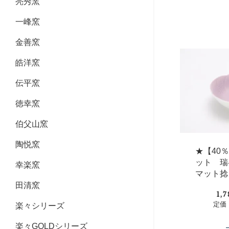
亮秀窯
一峰窯
金善窯
皓洋窯
伝平窯
徳幸窯
伯父山窯
陶悦窯
★【40
ット 瑞
幸楽窯
マット捻
田清窯
1,
定価：
楽々シリーズ
楽々GOLDシリーズ