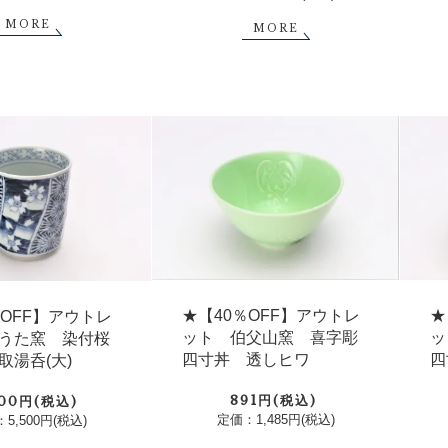
MORE
MORE
★【40％OFF】アウトレ
★
％OFF】アウトレ
ット 伯父山窯 喜字彫
ッ
うた窯 染付桜
四寸丼 透しヒワ
四
取湯呑(大)
891円(税込)
300円(税込)
定価：1,485円(税込)
5,500円(税込)