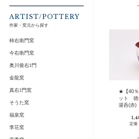
ARTIST/POTTERY
作家・窯元から探す
柿右衛門窯
今右衛門窯
奥川俊右ｴ門
金龍窯
真右ｴ門窯
★【40
ット 徳
そうた窯
湯呑(赤)
福泉窯
1,
定価：
李荘窯