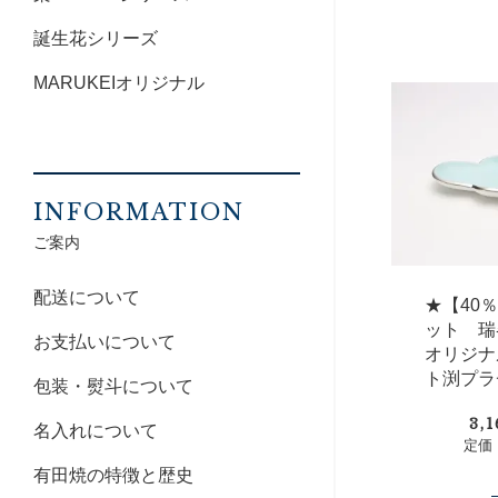
誕生花シリーズ
MARUKEIオリジナル
INFORMATION
ご案内
配送について
★【40
ット 瑞峯
お支払いについて
オリジナ
ト渕プラ
包装・熨斗について
3,
名入れについて
定価：
有田焼の特徴と歴史