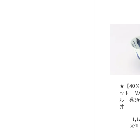
★【40
ット M
ル 呉須
丼
1,
定価：