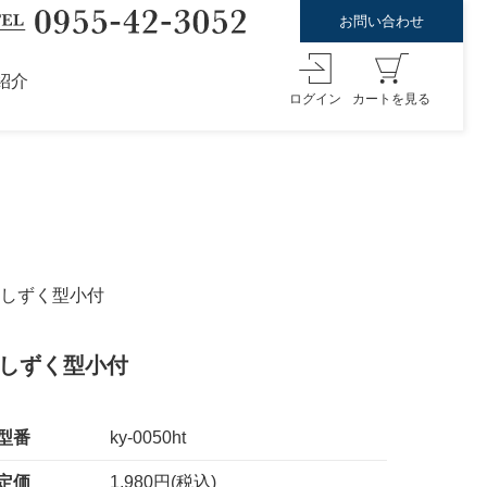
お問い合わせ
紹介
ログイン
カートを見る
 しずく型小付
 しずく型小付
型番
ky-0050ht
定価
1,980円(税込)