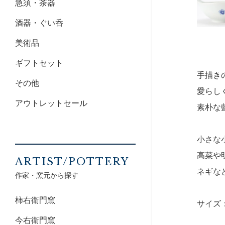
急須・茶器
酒器・ぐい呑
美術品
ギフトセット
手描き
その他
愛らし
アウトレットセール
素朴な
小さな
高菜や
ARTIST/POTTERY
ネギな
作家・窯元から探す
柿右衛門窯
サイズ：7
今右衛門窯