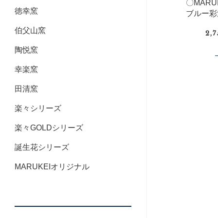
〇MAR
徳幸窯
ブルー彩
伯父山窯
2,
陶悦窯
幸楽窯
田清窯
楽々シリーズ
楽々GOLDシリーズ
誕生花シリーズ
MARUKEIオリジナル