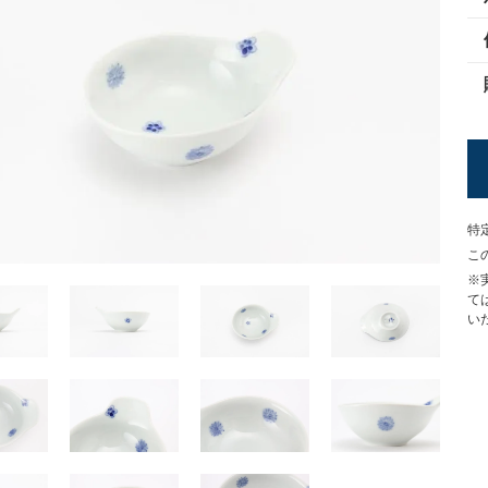
特
こ
※
て
い