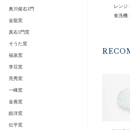
レンジ
奥川俊右ｴ門
食洗機
金龍窯
真右ｴ門窯
そうた窯
RECO
福泉窯
李荘窯
亮秀窯
一峰窯
金善窯
皓洋窯
伝平窯