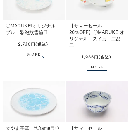
〇MARUKEIオリジナル
【サマーセール
ブルー彩泡紋雪輪皿
20％OFF】〇MARUKEIオ
リジナル スイカ 二品
2,750円(税込)
皿
MORE
1,936円(税込)
MORE
☆やま平窯 泡frameラウ
【サマーセール