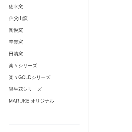
徳幸窯
伯父山窯
陶悦窯
幸楽窯
田清窯
楽々シリーズ
楽々GOLDシリーズ
誕生花シリーズ
MARUKEIオリジナル