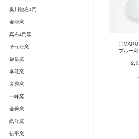
奥川俊右ｴ門
金龍窯
真右ｴ門窯
〇MAR
そうた窯
ブルー彩
福泉窯
2,
李荘窯
亮秀窯
一峰窯
金善窯
皓洋窯
伝平窯