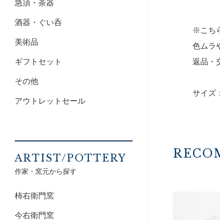
急須・茶器
酒器・ぐい呑
※こち
美術品
色ムラ
ギフトセット
返品・
その他
サイズ：
アウトレットセール
RECO
ARTIST/POTTERY
作家・窯元から探す
柿右衛門窯
今右衛門窯