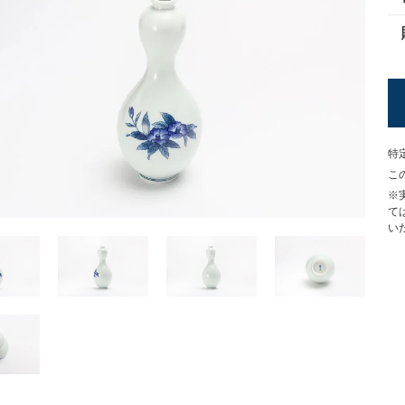
特
こ
※
て
い