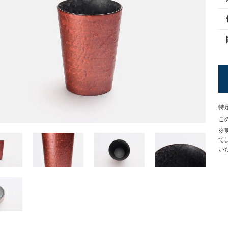
特
こ
※
て
い