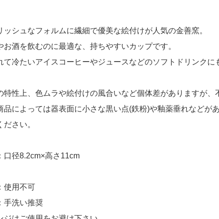
リッシュなフォルムに繊細で優美な絵付けが人気の金善窯。
やお酒を飲むのに最適な、持ちやすいカップです。
れて冷たいアイスコーヒーやジュースなどのソフトドリンクに
の特性上、色ムラや絵付けの風合いなど個体差がありますが、
商品によっては器表面に小さな黒い点(鉄粉)や釉薬垂れなどが
ください。
口径8.2cm×高さ11cm
：使用不可
：手洗い推奨
ンジはご使用をお避け下さい。