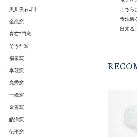
こちら
奥川俊右ｴ門
食洗機
金龍窯
出来る
真右ｴ門窯
そうた窯
福泉窯
RECO
李荘窯
亮秀窯
一峰窯
金善窯
皓洋窯
伝平窯