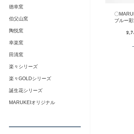
徳幸窯
〇MAR
伯父山窯
ブルー彩
陶悦窯
2,
幸楽窯
田清窯
楽々シリーズ
楽々GOLDシリーズ
誕生花シリーズ
MARUKEIオリジナル