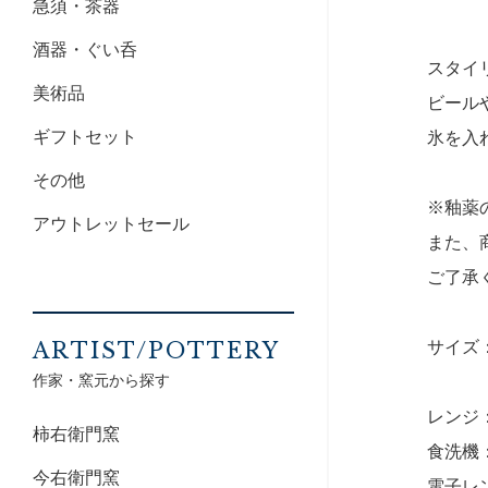
急須・茶器
酒器・ぐい呑
スタイ
美術品
ビール
ギフトセット
氷を入
その他
※釉薬
アウトレットセール
また、
ご了承
サイズ：
ARTIST/POTTERY
作家・窯元から探す
レンジ
柿右衛門窯
食洗機
今右衛門窯
電子レ