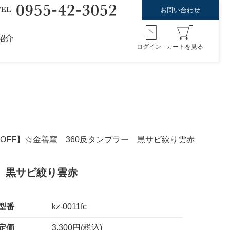
お問い合わせ
紹介
ログイン
カートを見る
％OFF】☆金善窯 360反タンブラー 黒サビ絞り雲赤
ー 黒サビ絞り雲赤
型番
kz-0011fc
定価
3,300円(税込)