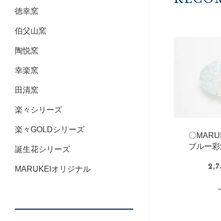
徳幸窯
伯父山窯
陶悦窯
幸楽窯
田清窯
楽々シリーズ
楽々GOLDシリーズ
〇MAR
ブルー彩
誕生花シリーズ
2,
MARUKEIオリジナル