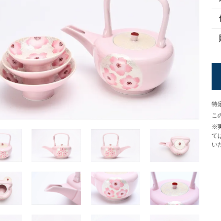
特
こ
※
て
い