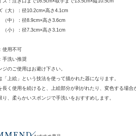
ズ：注ぎ口まで16.5cm×取手まで13.5cm×縦10.5cm
（大）：径10.2cm×高さ4.1cm
：径8.9cm×高さ3.6cm
：径7.3cm×高さ3.1cm
：使用不可
：手洗い推奨
ンジのご使用はお避け下さい。
は「上絵」という技法を使って描かれた器になります。
を長く使用を続けると、上絵部分が剥がれたり、変色する場合
限り、柔らかいスポンジで手洗いをおすすめします。
MMEND