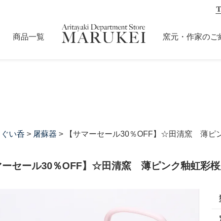
商品一覧
窯元・作家のご
・ぐい呑
>
屠蘇器
> 【サマーセール30％OFF】☆田清窯 薄
マーセール30％OFF】☆田清窯 薄ピンク釉虹彩