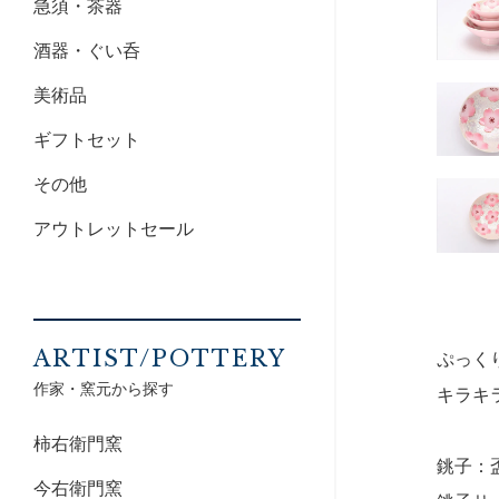
急須・茶器
酒器・ぐい呑
美術品
ギフトセット
その他
アウトレットセール
ARTIST/POTTERY
ぷっく
作家・窯元から探す
キラキ
柿右衛門窯
銚子：
今右衛門窯