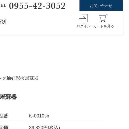
お問い合わせ
紹介
ログイン
カートを見る
ピンク釉虹彩桜屠蘇器
桜屠蘇器
型番
ts-0010sn
定価
39,820円(税込)