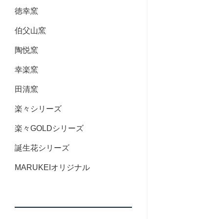
徳幸窯
伯父山窯
陶悦窯
幸楽窯
田清窯
楽々シリーズ
楽々GOLDシリーズ
誕生花シリーズ
MARUKEIオリジナル