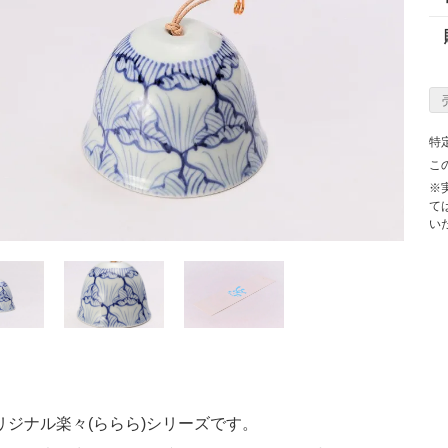
特
こ
※
て
い
リジナル楽々(ららら)シリーズです。