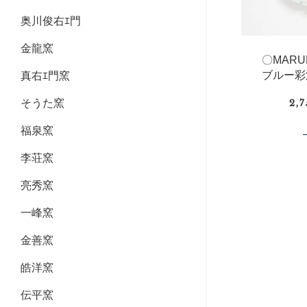
奥川俊右ｴ門
金龍窯
〇MAR
ブルー彩
真右ｴ門窯
そうた窯
2,
福泉窯
李荘窯
亮秀窯
一峰窯
金善窯
皓洋窯
伝平窯