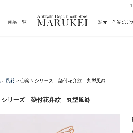
商品一覧
窯元・作家のご
他
>
風鈴
> 〇楽々シリーズ 染付花弁紋 丸型風鈴
々シリーズ 染付花弁紋 丸型風鈴