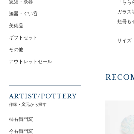
急須・茶器
「らら
ガラス
酒器・ぐい呑
短冊も
美術品
ギフトセット
サイズ：
その他
アウトレットセール
RECO
ARTIST/POTTERY
作家・窯元から探す
柿右衛門窯
今右衛門窯