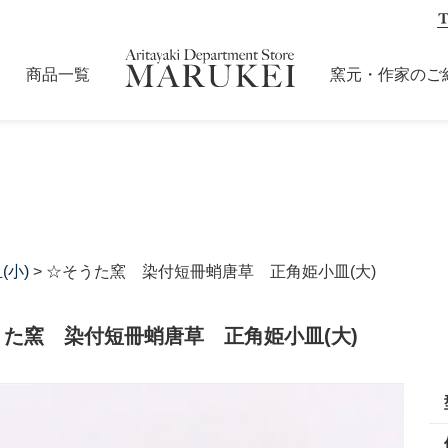
商品一覧
窯元・作家のご
(小)
> ☆そうた窯 染付短冊蛸唐草 正角姫小皿(大)
うた窯 染付短冊蛸唐草 正角姫小皿(大)