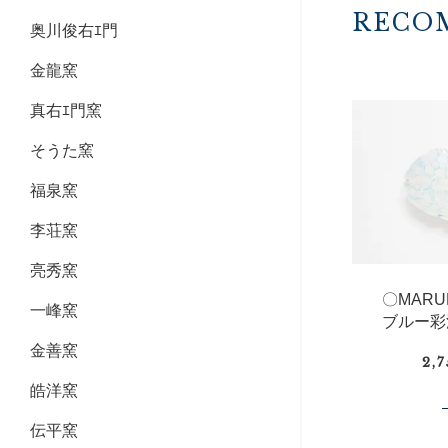
RECO
奥川俊右ｴ門
金龍窯
真右ｴ門窯
そうた窯
福泉窯
李荘窯
亮秀窯
〇MAR
一峰窯
ブルー彩
金善窯
2,
皓洋窯
伝平窯