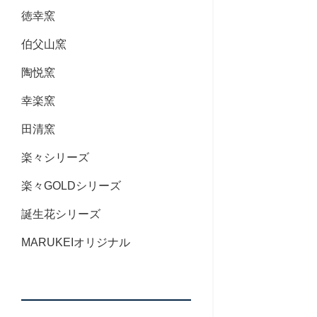
徳幸窯
伯父山窯
陶悦窯
幸楽窯
田清窯
楽々シリーズ
楽々GOLDシリーズ
誕生花シリーズ
MARUKEIオリジナル