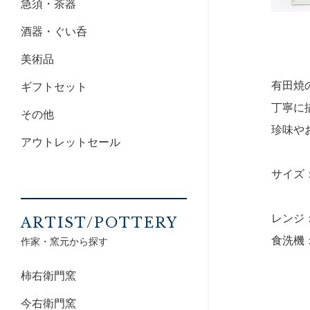
急須・茶器
酒器・ぐい呑
美術品
有田焼
ギフトセット
丁寧に
その他
珍味や
アウトレットセール
サイズ：8
レンジ
ARTIST/POTTERY
食洗機
作家・窯元から探す
柿右衛門窯
今右衛門窯