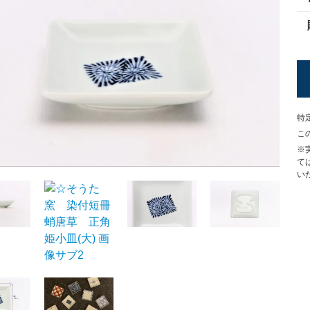
特
こ
※
て
い