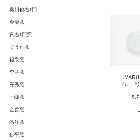
奥川俊右ｴ門
金龍窯
真右ｴ門窯
そうた窯
福泉窯
李荘窯
〇MAR
ブルー彩
亮秀窯
一峰窯
2,
金善窯
皓洋窯
伝平窯