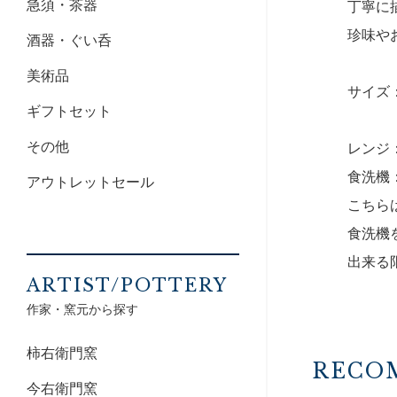
急須・茶器
丁寧に
珍味や
酒器・ぐい呑
美術品
サイズ：8
ギフトセット
その他
レンジ
食洗機
アウトレットセール
こちら
食洗機
出来る
ARTIST/POTTERY
作家・窯元から探す
柿右衛門窯
RECO
今右衛門窯