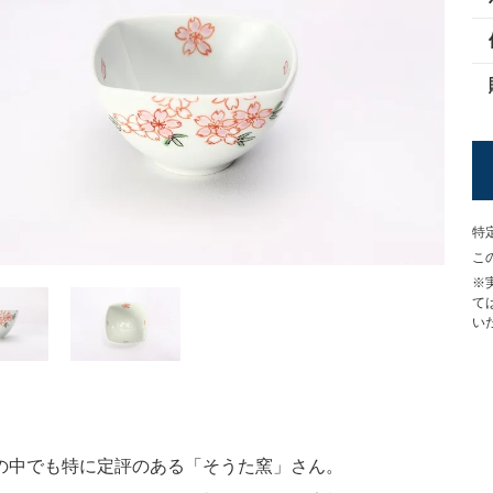
特
こ
※
て
い
の中でも特に定評のある「そうた窯」さん。