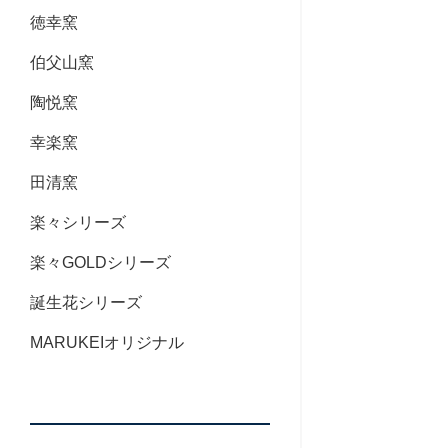
徳幸窯
伯父山窯
陶悦窯
幸楽窯
田清窯
楽々シリーズ
楽々GOLDシリーズ
誕生花シリーズ
MARUKEIオリジナル