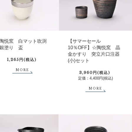
陶悦窯 白マット吹渕
【サマーセール
銀塗り 盃
10％OFF】☆陶悦窯 晶
金かすり 突立片口注器
1,265円(税込)
(小)セット
MORE
3,960円(税込)
定価：4,400円(税込)
MORE