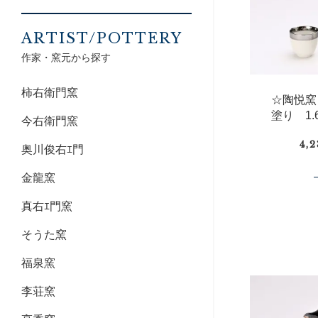
ARTIST/POTTERY
作家・窯元から探す
柿右衛門窯
☆陶悦窯
塗り 1
今右衛門窯
4,
奥川俊右ｴ門
金龍窯
真右ｴ門窯
そうた窯
福泉窯
李荘窯