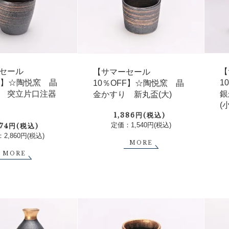
セール
【
【サマーセール
FF】☆陶悦窯 晶
1
10％OFF】☆陶悦窯 晶
 突立片口注器
銀
金かすり 新丸盃(大)
(
1,386円(税込)
定価：1,540円(税込)
574円(税込)
2,860円(税込)
MORE
MORE