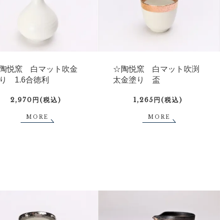
陶悦窯 白マット吹金
☆陶悦窯 白マット吹渕
り 1.6合徳利
太金塗り 盃
2,970円(税込)
1,265円(税込)
MORE
MORE