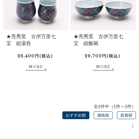
★亮秀窯 古伊万里七
★亮秀窯 古伊万里七
宝 組湯呑
宝 組飯碗
26,400円(税込)
29,700円(税込)
MORE
MORE
全2件中（1件～2件）
おすすめ順
価格順
新着順
1