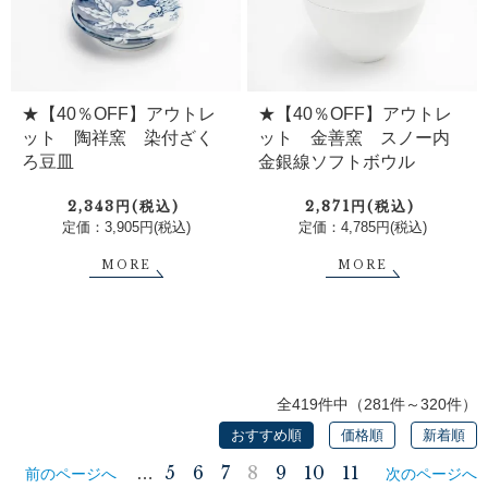
★【40％OFF】アウトレ
★【40％OFF】アウトレ
ット 陶祥窯 染付ざく
ット 金善窯 スノー内
ろ豆皿
金銀線ソフトボウル
2,343円(税込)
2,871円(税込)
定価：3,905円(税込)
定価：4,785円(税込)
MORE
MORE
全419件中（281件～320件）
おすすめ順
価格順
新着順
5
6
7
8
9
10
11
…
前のページへ
次のページへ