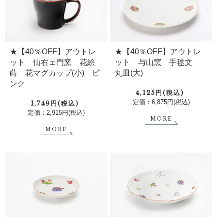
★【40％OFF】アウトレ
★【40％OFF】アウトレ
ット 仙右ェ門窯 花絵
ット 与山窯 手毬文
蒔 花マグカップ(小) ピ
丸皿(大)
ンク
4,125円(税込)
定価：6,875円(税込)
1,749円(税込)
定価：2,915円(税込)
MORE
MORE