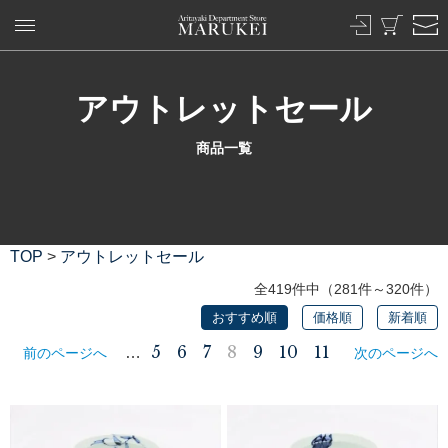
アウトレットセール
商品一覧
TOP
>
アウトレットセール
全419件中（281件～320件）
おすすめ順
価格順
新着順
5
6
7
8
9
10
11
…
前のページへ
次のページへ