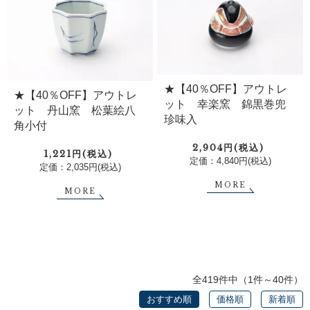
★【40％OFF】アウトレ
★【40％OFF】アウトレ
ット 幸楽窯 錦黒巻兜
ット 丹山窯 松葉絵八
珍味入
角小付
2,904円(税込)
1,221円(税込)
定価：4,840円(税込)
定価：2,035円(税込)
MORE
MORE
全419件中（1件～40件）
おすすめ順
価格順
新着順