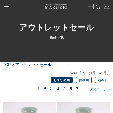
アウトレットセール
商品一覧
TOP
>
アウトレットセール
全419件中（1件～40件）
おすすめ順
価格順
新着順
1
2
3
4
5
6
7
…
次のページへ