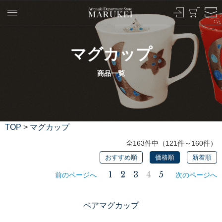
マグカップ
商品一覧
TOP
>
マグカップ
全163件中（121件～160件）
おすすめ順
価格順
新着順
1
2
3
4
5
前のページへ
次のページへ
ペアマグカップ