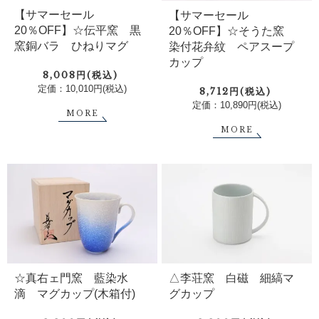
【サマーセール
【サマーセール
20％OFF】☆伝平窯 黒
20％OFF】☆そうた窯
窯銅バラ ひねりマグ
染付花弁紋 ペアスープ
カップ
8,008円(税込)
定価：10,010円(税込)
8,712円(税込)
定価：10,890円(税込)
MORE
MORE
☆真右ェ門窯 藍染水
△李荘窯 白磁 細縞マ
滴 マグカップ(木箱付)
グカップ