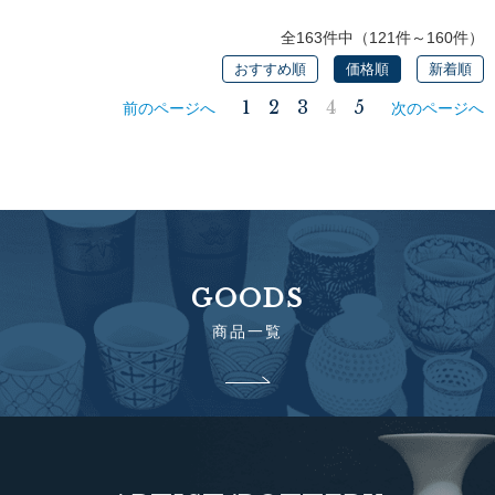
全163件中（121件～160件）
おすすめ順
価格順
新着順
1
2
3
4
5
前のページへ
次のページへ
GOODS
商品一覧