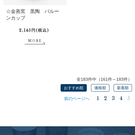
☆金善窯 黒陶 バルー
ンカップ
2,145円(税込)
MORE
全183件中（161件～183件）
おすすめ順
価格順
新着順
1
2
3
4
5
前のページへ