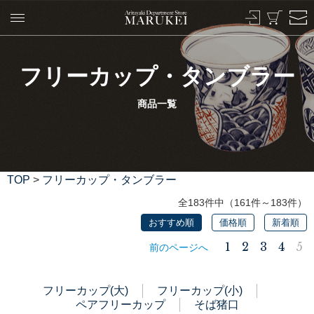
フリーカップ・タンブラー
商品一覧
TOP
>
フリーカップ・タンブラー
全183件中（161件～183件）
おすすめ順
価格順
新着順
1
2
3
4
5
前のページへ
フリーカップ(大)
フリーカップ(小)
ペアフリーカップ
そば猪口