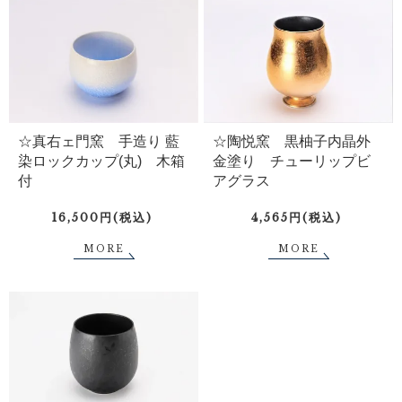
☆真右ェ門窯 手造り 藍
☆陶悦窯 黒柚子内晶外
染ロックカップ(丸) 木箱
金塗り チューリップビ
付
アグラス
16,500円(税込)
4,565円(税込)
MORE
MORE