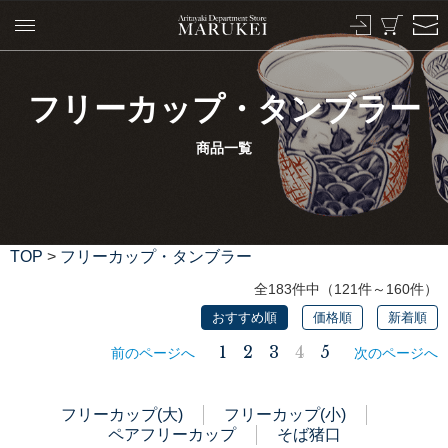
フリーカップ・タンブラー
商品一覧
TOP
>
フリーカップ・タンブラー
全183件中（121件～160件）
おすすめ順
価格順
新着順
1
2
3
4
5
前のページへ
次のページへ
フリーカップ(大)
フリーカップ(小)
ペアフリーカップ
そば猪口