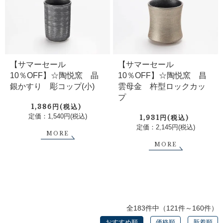
【サマーセール
【サマーセール
10％OFF】☆陶悦窯 晶
10％OFF】☆陶悦窯 昌
銀かすり 彫コップ(小)
雲母金 杵型ロックカッ
プ
1,386円(税込)
定価：1,540円(税込)
1,931円(税込)
定価：2,145円(税込)
MORE
MORE
全183件中（121件～160件）
おすすめ順
価格順
新着順