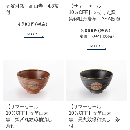
☆洸琳窯 高山寺 4.8茶
【サマーセール
付
10％OFF】☆そうた窯
染錦牡丹唐草 ASA飯碗
4,730円(税込)
5,099円(税込)
MORE
定価：5,665円(税込)
MORE
【サマーセール
【サマーセール
10％OFF】☆筒山太一
10％OFF】☆筒山太一
窯 焼〆丸紋緑釉流し
窯 黒丸紋緑釉流し 茶
茶付
付