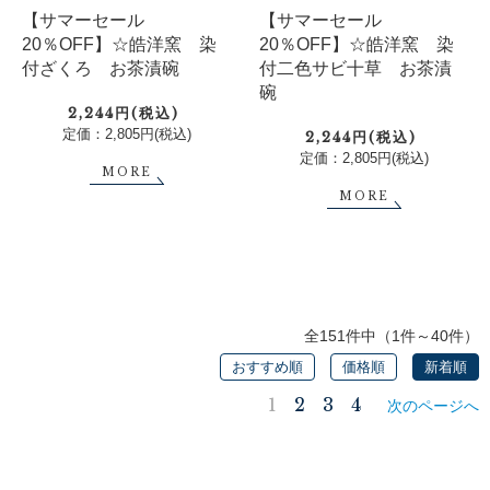
【サマーセール
【サマーセール
20％OFF】☆皓洋窯 染
20％OFF】☆皓洋窯 染
付ざくろ お茶漬碗
付二色サビ十草 お茶漬
碗
2,244円(税込)
定価：2,805円(税込)
2,244円(税込)
定価：2,805円(税込)
MORE
MORE
全151件中（1件～40件）
おすすめ順
価格順
新着順
1
2
3
4
次のページへ