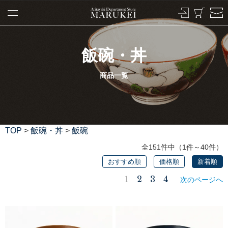
飯碗・丼
商品一覧
TOP
>
飯碗・丼
>
飯碗
全151件中（1件～40件）
おすすめ順
価格順
新着順
1
2
3
4
次のページへ