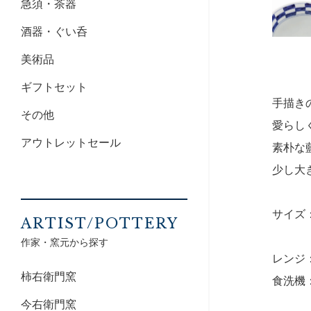
急須・茶器
酒器・ぐい呑
美術品
ギフトセット
手描き
その他
愛らし
アウトレットセール
素朴な
少し大
サイズ：1
ARTIST/POTTERY
作家・窯元から探す
レンジ
柿右衛門窯
食洗機
今右衛門窯