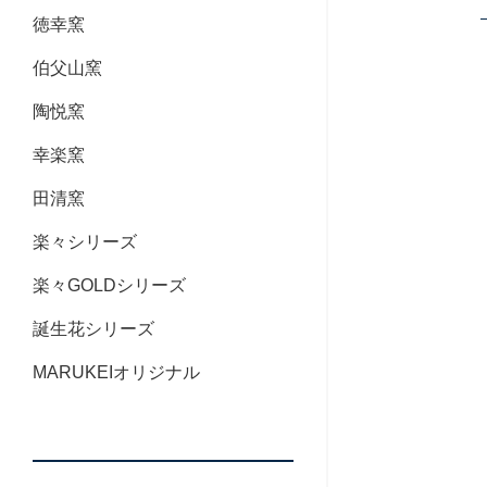
徳幸窯
伯父山窯
陶悦窯
幸楽窯
田清窯
楽々シリーズ
楽々GOLDシリーズ
誕生花シリーズ
MARUKEIオリジナル