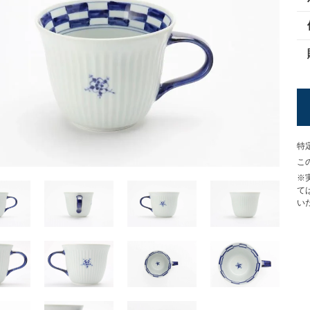
特
こ
※
て
い