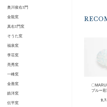
奥川俊右ｴ門
金龍窯
RECO
真右ｴ門窯
そうた窯
福泉窯
李荘窯
亮秀窯
一峰窯
金善窯
〇MAR
ブルー彩
皓洋窯
2,
伝平窯