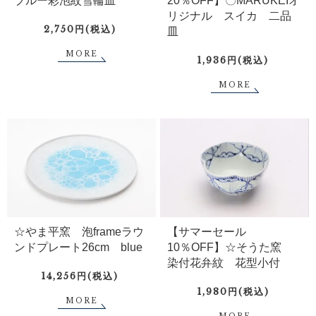
ブルー彩泡紋雪輪皿
20％OFF】〇MARUKEIオ
リジナル スイカ 二品
2,750円(税込)
皿
MORE
1,936円(税込)
MORE
☆やま平窯 泡frameラウ
【サマーセール
ンドプレート26cm blue
10％OFF】☆そうた窯
染付花弁紋 花型小付
14,256円(税込)
1,980円(税込)
MORE