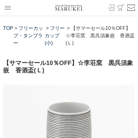
TOP
>
フリーカッ
>
フリー
> 【サマーセール10％OFF】
プ・タンブラ
カップ
☆李荘窯 黒呉須象嵌 香酒盃
ー
(小)
(Ｌ)
【サマーセール10％OFF】☆李荘窯 黒呉須象
嵌 香酒盃(Ｌ)