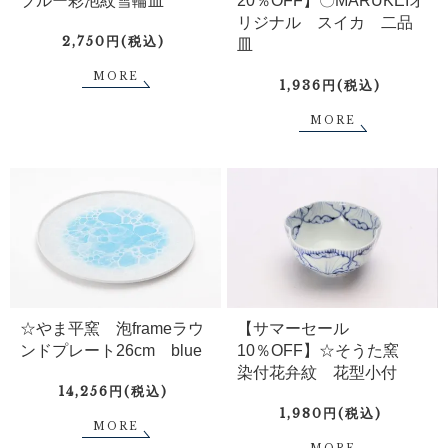
ブルー彩泡紋雪輪皿
20％OFF】〇MARUKEIオ
リジナル スイカ 二品
2,750円(税込)
皿
MORE
1,936円(税込)
MORE
☆やま平窯 泡frameラウ
【サマーセール
ンドプレート26cm blue
10％OFF】☆そうた窯
染付花弁紋 花型小付
14,256円(税込)
1,980円(税込)
MORE