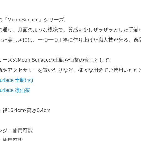
『Moon Surface』シリーズ。
の通り、月面のような模様で、質感も少しザラザラとした手触
れた美しさには、一つ一つ丁寧に作り上げた職人技が光る、逸
ーズのMoon Surfaceの土瓶や仙茶の台皿として、
瓶やアクセサリーを置いたりなど、様々な用途でご使用いただ
urface 土瓶(大)
Surface 凛仙茶
径16.4cm×高さ0.4cm
ンジ：使用可能
：使用可能