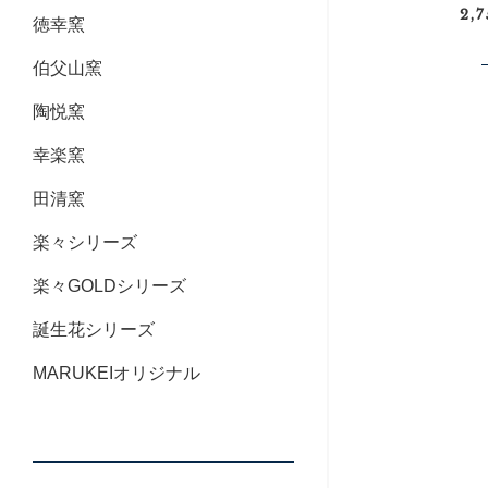
2,
徳幸窯
伯父山窯
陶悦窯
幸楽窯
田清窯
楽々シリーズ
楽々GOLDシリーズ
誕生花シリーズ
MARUKEIオリジナル