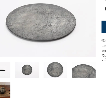
特
こ
※
て
い