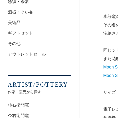
急須・茶器
酒器・ぐい呑
李荘窯の
美術品
その名
ギフトセット
洗練さ
その他
同じシリ
アウトレットセール
また花
Moon S
Moon 
ARTIST/POTTERY
作家・窯元から探す
サイズ：
柿右衛門窯
電子レ
今右衛門窯
食洗機