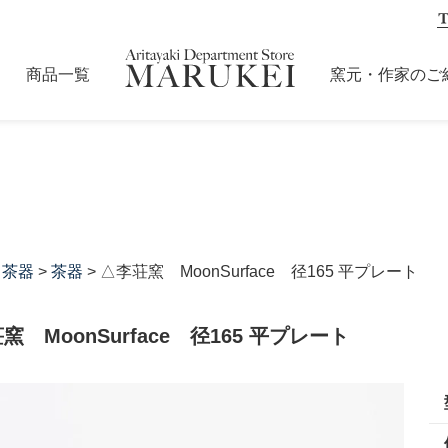
商品一覧
窯元・作家のご
・茶器
>
茶器
> △李荘窯 MoonSurface 径165 平プレート
窯 MoonSurface 径165 平プレート