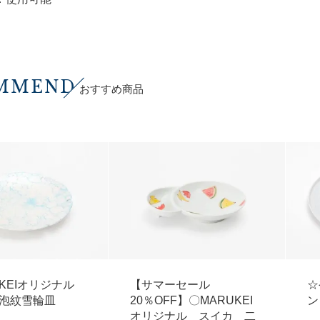
MMEND
おすすめ商品
UKEIオリジナル
【サマーセール
☆
泡紋雪輪皿
20％OFF】〇MARUKEI
ン
オリジナル スイカ 二