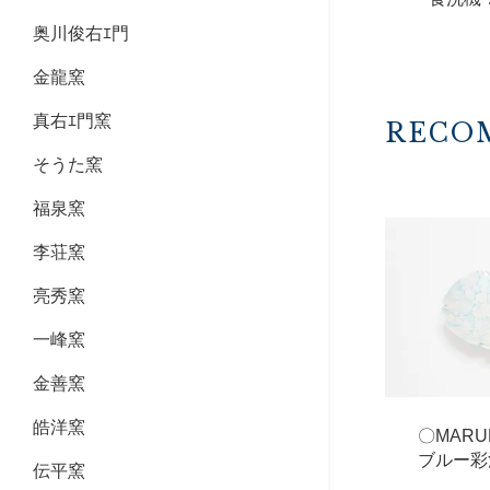
奥川俊右ｴ門
金龍窯
真右ｴ門窯
RECO
そうた窯
福泉窯
李荘窯
亮秀窯
一峰窯
金善窯
皓洋窯
〇MAR
ブルー彩
伝平窯