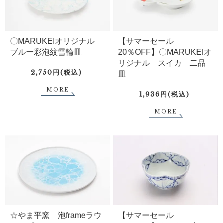
〇MARUKEIオリジナル
【サマーセール
ブルー彩泡紋雪輪皿
20％OFF】〇MARUKEIオ
リジナル スイカ 二品
2,750円(税込)
皿
MORE
1,936円(税込)
MORE
☆やま平窯 泡frameラウ
【サマーセール