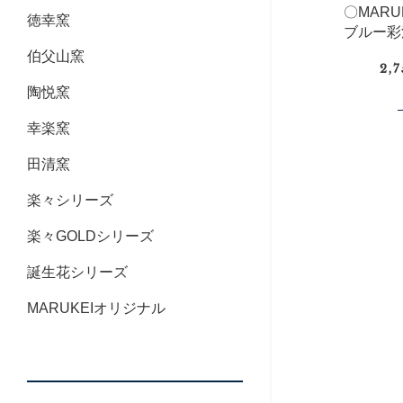
〇MAR
徳幸窯
ブルー彩
伯父山窯
2,
陶悦窯
幸楽窯
田清窯
楽々シリーズ
楽々GOLDシリーズ
誕生花シリーズ
MARUKEIオリジナル