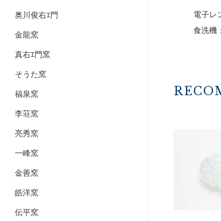
電子レ
奥川俊右ｴ門
食洗機
金龍窯
真右ｴ門窯
そうた窯
RECO
福泉窯
李荘窯
亮秀窯
一峰窯
金善窯
皓洋窯
伝平窯