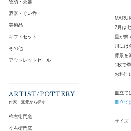
急須・茶器
酒器・ぐい呑
MARU
美術品
7月は
星が輝
ギフトセット
川には
その他
背景を
アウトレットセール
1枚で
お料理
皿立て
ARTIST/POTTERY
皿立て
作家・窯元から探す
柿右衛門窯
サイズ：1
今右衛門窯