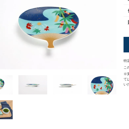
特
こ
※
て
い