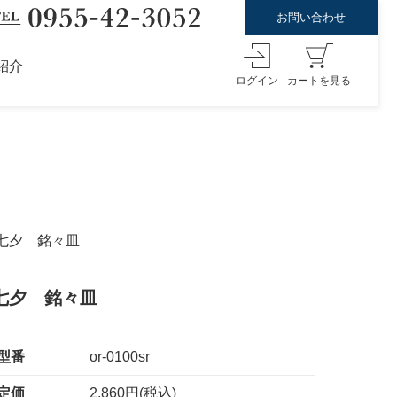
お問い合わせ
紹介
ログイン
カートを見る
錦七夕 銘々皿
錦七夕 銘々皿
型番
or-0100sr
定価
2,860円(税込)