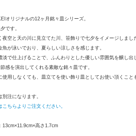
KEIオリジナルの12ヶ月銘々皿シリーズ。
七夕です。
く夜空と天の川に見立てた川、笹飾りで七夕をイメージしまし
金魚が泳いでおり、夏らしい涼しさを感じます。
濃淡で仕上げることで、ふんわりとした優しい雰囲気を醸し出
季節感を演出してくれる素敵な銘々皿です。
に使用しなくても、皿立てを使い飾り皿としてお使い頂くこと
は別注になります。
はこちらよりご注文ください。
3cm×11.9cm×高さ1.7cm