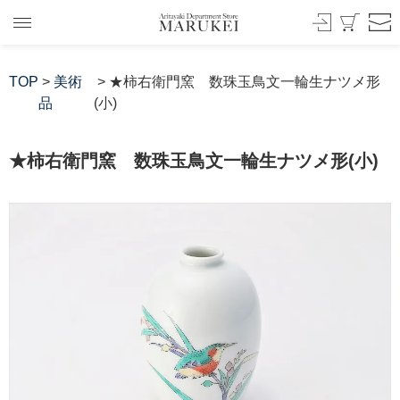
TOP
>
美術
> ★柿右衛門窯 数珠玉鳥文一輪生ナツメ形
品
(小)
★柿右衛門窯 数珠玉鳥文一輪生ナツメ形(小)