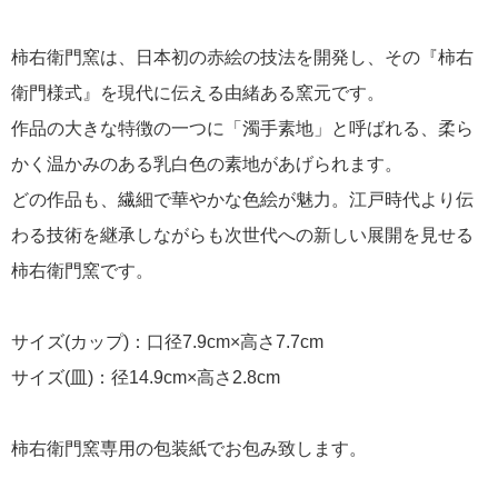
柿右衛門窯は、日本初の赤絵の技法を開発し、その『柿右
衛門様式』を現代に伝える由緒ある窯元です。
作品の大きな特徴の一つに「濁手素地」と呼ばれる、柔ら
かく温かみのある乳白色の素地があげられます。
どの作品も、繊細で華やかな色絵が魅力。江戸時代より伝
わる技術を継承しながらも次世代への新しい展開を見せる
柿右衛門窯です。
サイズ(カップ)：口径7.9cm×高さ7.7cm
サイズ(皿)：径14.9cm×高さ2.8cm
柿右衛門窯専用の包装紙でお包み致します。