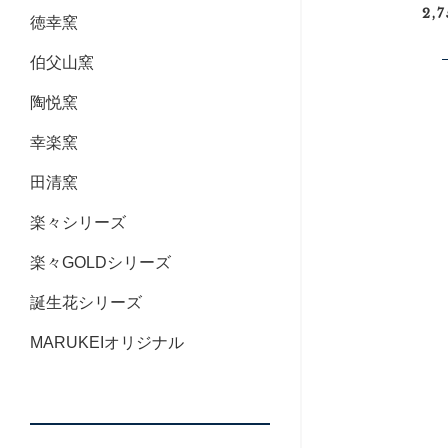
2,
徳幸窯
伯父山窯
陶悦窯
幸楽窯
田清窯
楽々シリーズ
楽々GOLDシリーズ
誕生花シリーズ
MARUKEIオリジナル