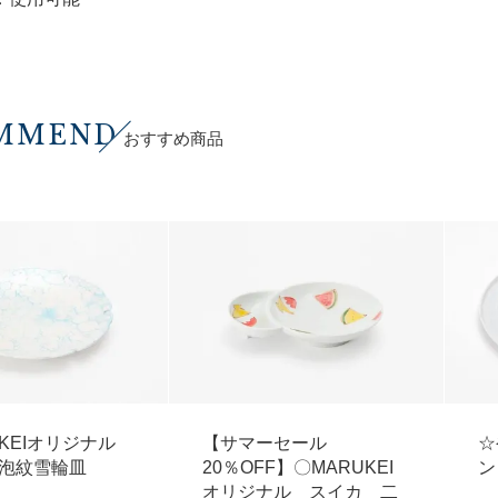
MMEND
おすすめ商品
UKEIオリジナル
【サマーセール
☆
泡紋雪輪皿
20％OFF】〇MARUKEI
ン
オリジナル スイカ 二