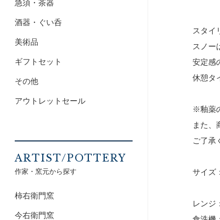
急須・茶器
酒器・ぐい呑
スタイ
美術品
スノー
ギフトセット
安定感
休憩タ
その他
アウトレットセール
※釉薬
また、
ご了承
ARTIST/POTTERY
作家・窯元から探す
サイズ：
柿右衛門窯
レンジ
今右衛門窯
食洗機