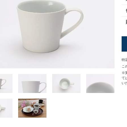
特
こ
※
て
い