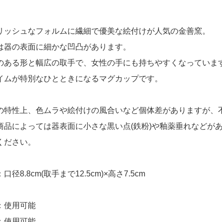
リッシュなフォルムに繊細で優美な絵付けが人気の金善窯。
は器の表面に細かな凹凸があります。
のある形と幅広の取手で、女性の手にも持ちやすくなっていま
イムが特別なひとときになるマグカップです。
の特性上、色ムラや絵付けの風合いなど個体差がありますが、
商品によっては器表面に小さな黒い点(鉄粉)や釉薬垂れなどが
ください。
口径8.8cm(取手まで12.5cm)×高さ7.5cm
：使用可能
：使用可能