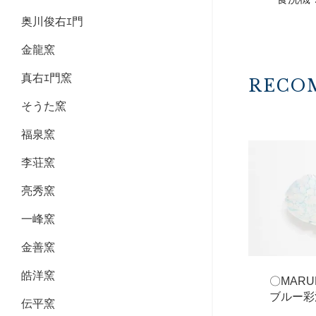
奥川俊右ｴ門
金龍窯
真右ｴ門窯
RECO
そうた窯
福泉窯
李荘窯
亮秀窯
一峰窯
金善窯
皓洋窯
〇MAR
ブルー彩
伝平窯