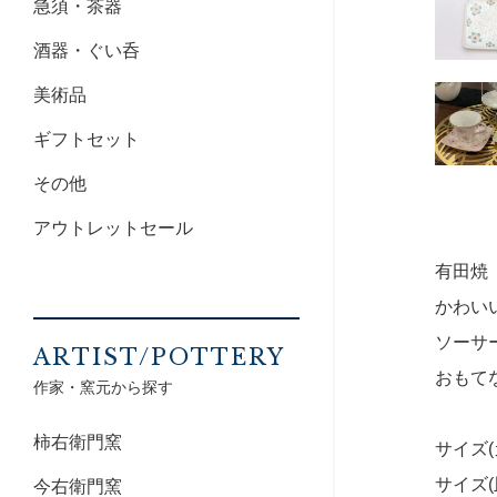
急須・茶器
酒器・ぐい呑
美術品
ギフトセット
その他
アウトレットセール
有田焼
かわい
ソーサ
ARTIST/POTTERY
おもて
作家・窯元から探す
柿右衛門窯
サイズ(
サイズ(皿
今右衛門窯