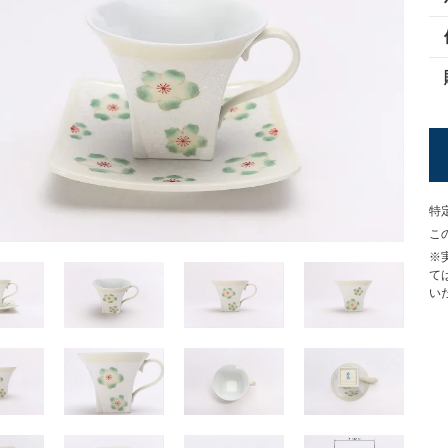
特
こ
※
て
い