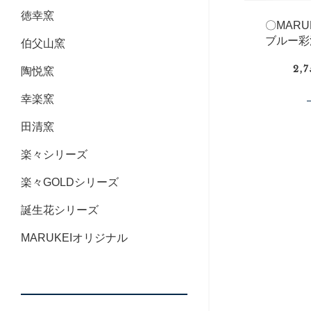
徳幸窯
〇MAR
ブルー彩
伯父山窯
2,
陶悦窯
幸楽窯
田清窯
楽々シリーズ
楽々GOLDシリーズ
誕生花シリーズ
MARUKEIオリジナル