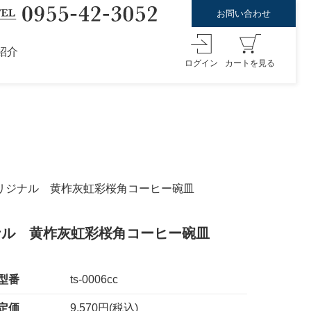
お問い合わせ
紹介
ログイン
カートを見る
Iオリジナル 黄柞灰虹彩桜角コーヒー碗皿
ジナル 黄柞灰虹彩桜角コーヒー碗皿
型番
ts-0006cc
定価
9,570円(税込)