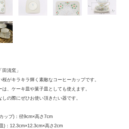
「田清窯」
い桜がキラキラ輝く素敵なコーヒーカップです。
ーは、ケーキ皿や菓子皿としても使えます。
なしの際にぜひお使い頂きたい器です。
カップ)：径9cm×高さ7cm
)：12.3cm×12.3cm×高さ2cm