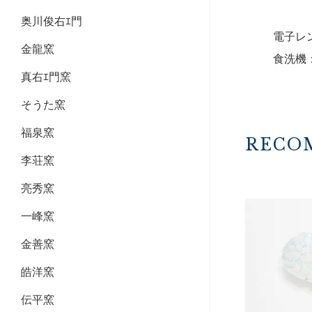
奥川俊右ｴ門
電子レ
金龍窯
食洗機
真右ｴ門窯
そうた窯
福泉窯
RECO
李荘窯
亮秀窯
一峰窯
金善窯
皓洋窯
伝平窯