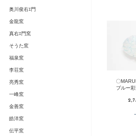
奥川俊右ｴ門
金龍窯
真右ｴ門窯
そうた窯
福泉窯
李荘窯
〇MAR
亮秀窯
ブルー彩
一峰窯
2,
金善窯
皓洋窯
伝平窯