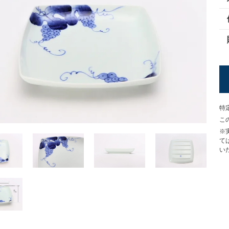
特
こ
※
て
い