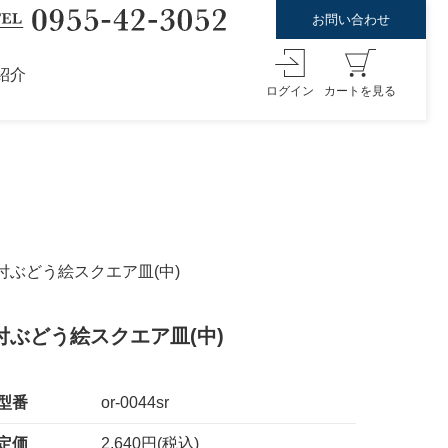
お問い合わせ
紹介
ログイン
カートを見る
染付ぶどう絵スクエア皿(中)
付ぶどう絵スクエア皿(中)
型番
or-0044sr
定価
2,640円(税込)