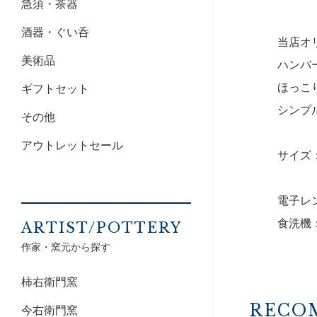
急須・茶器
酒器・ぐい呑
当店オ
美術品
ハンバ
ほっこ
ギフトセット
シンプ
その他
アウトレットセール
サイズ：1
電子レ
食洗機
ARTIST/POTTERY
作家・窯元から探す
柿右衛門窯
RECO
今右衛門窯