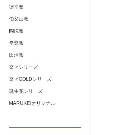
徳幸窯
伯父山窯
陶悦窯
幸楽窯
田清窯
楽々シリーズ
楽々GOLDシリーズ
誕生花シリーズ
MARUKEIオリジナル