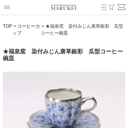
TOP
>
コーヒーカ
> ★福泉窯 染付みじん唐草銀彩 瓜型
ップ
コーヒー碗皿
★福泉窯 染付みじん唐草銀彩 瓜型コーヒー
碗皿