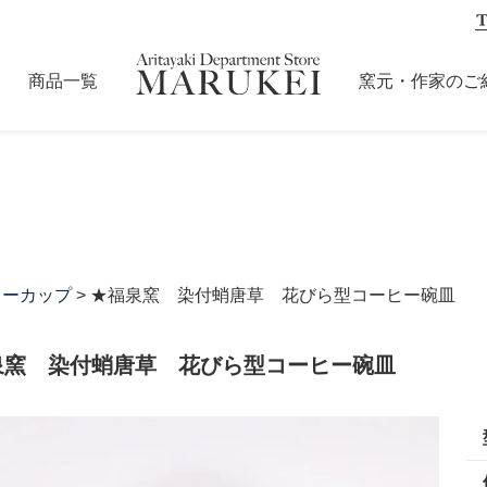
商品一覧
窯元・作家のご
ヒーカップ
> ★福泉窯 染付蛸唐草 花びら型コーヒー碗皿
泉窯 染付蛸唐草 花びら型コーヒー碗皿