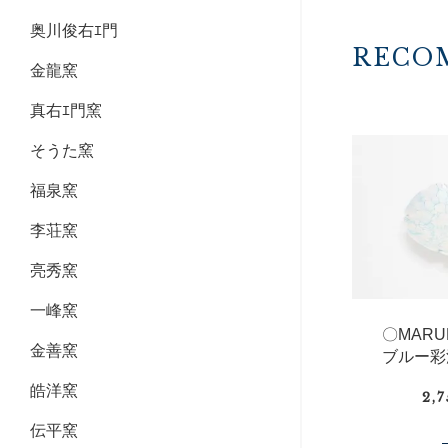
奥川俊右ｴ門
RECO
金龍窯
真右ｴ門窯
そうた窯
福泉窯
李荘窯
亮秀窯
一峰窯
〇MAR
金善窯
ブルー彩
皓洋窯
2,
伝平窯