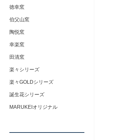
徳幸窯
伯父山窯
陶悦窯
幸楽窯
田清窯
楽々シリーズ
楽々GOLDシリーズ
誕生花シリーズ
MARUKEIオリジナル