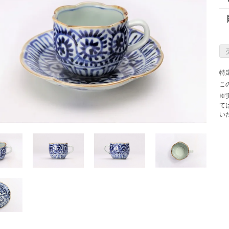
特
こ
※
て
い