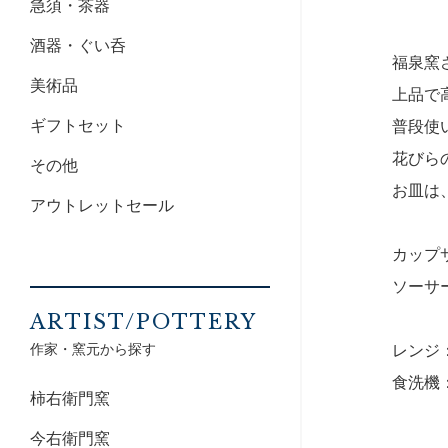
急須・茶器
酒器・ぐい呑
福泉窯
美術品
上品で
ギフトセット
普段使
花びら
その他
お皿は
アウトレットセール
カップサ
ソーサー
ARTIST/POTTERY
作家・窯元から探す
レンジ
食洗機
柿右衛門窯
今右衛門窯