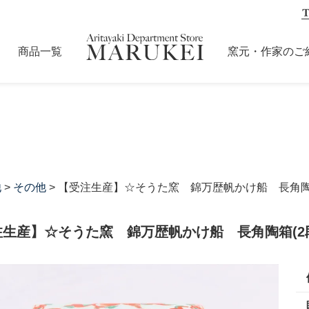
商品一覧
窯元・作家のご
他
>
その他
> 【受注生産】☆そうた窯 錦万歴帆かけ船 長角陶箱
注生産】☆そうた窯 錦万歴帆かけ船 長角陶箱(2