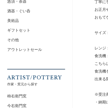
急須・茶器
丁寧に
お正月
酒器・ぐい呑
おもて
美術品
ギフトセット
サイズ：8
その他
レンジ
アウトレットセール
食洗機
こちら
食洗機
ARTIST/POTTERY
出来る
作家・窯元から探す
※受注
柿右衛門窯
・納期
今右衛門窯