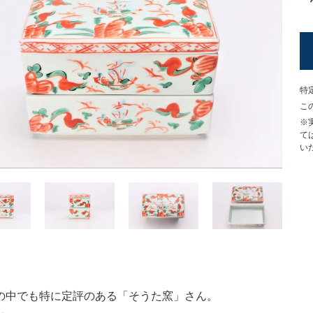
特
こ
※
て
い
の中でも特に定評のある「そうた窯」さん。