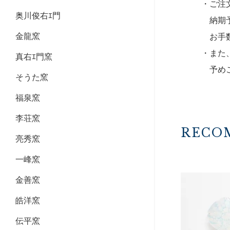
・ご注
奥川俊右ｴ門
納期予
金龍窯
お手数
・また
真右ｴ門窯
予めご
そうた窯
福泉窯
李荘窯
RECO
亮秀窯
一峰窯
金善窯
皓洋窯
伝平窯