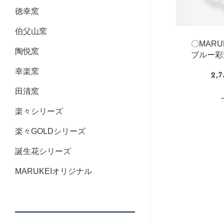
徳幸窯
伯父山窯
〇MAR
陶悦窯
ブルー彩
幸楽窯
2,
田清窯
楽々シリーズ
楽々GOLDシリーズ
誕生花シリーズ
MARUKEIオリジナル