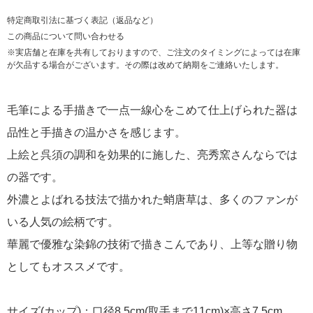
特定商取引法に基づく表記（返品など）
この商品について問い合わせる
※実店舗と在庫を共有しておりますので、ご注文のタイミングによっては在庫
が欠品する場合がございます。その際は改めて納期をご連絡いたします。
毛筆による手描きで一点一線心をこめて仕上げられた器は
品性と手描きの温かさを感じます。
上絵と呉須の調和を効果的に施した、亮秀窯さんならでは
の器です。
外濃とよばれる技法で描かれた蛸唐草は、多くのファンが
いる人気の絵柄です。
華麗で優雅な染錦の技術で描きこんであり、上等な贈り物
としてもオススメです。
サイズ(カップ)：口径8.5cm(取手まで11cm)×高さ7.5cm