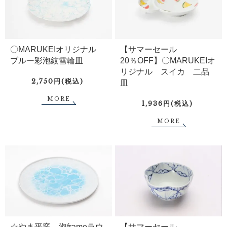
〇MARUKEIオリジナル
【サマーセール
ブルー彩泡紋雪輪皿
20％OFF】〇MARUKEIオ
リジナル スイカ 二品
2,750円(税込)
皿
MORE
1,936円(税込)
MORE
☆やま平窯 泡frameラウ
【サマーセール