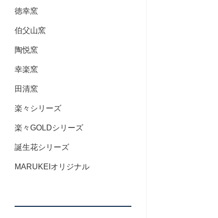
徳幸窯
伯父山窯
陶悦窯
幸楽窯
田清窯
楽々シリーズ
楽々GOLDシリーズ
誕生花シリーズ
MARUKEIオリジナル