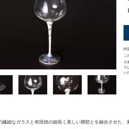
特
こ
※
て
い
の繊細なガラスと有田焼の細長く美しい脚部とを融合させた、