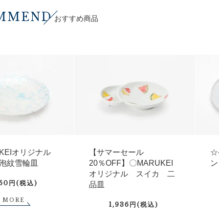
MMEND
おすすめ商品
UKEIオリジナル
【サマーセール
☆
泡紋雪輪皿
20％OFF】〇MARUKEI
ン
オリジナル スイカ 二
750円(税込)
品皿
MORE
1,936円(税込)