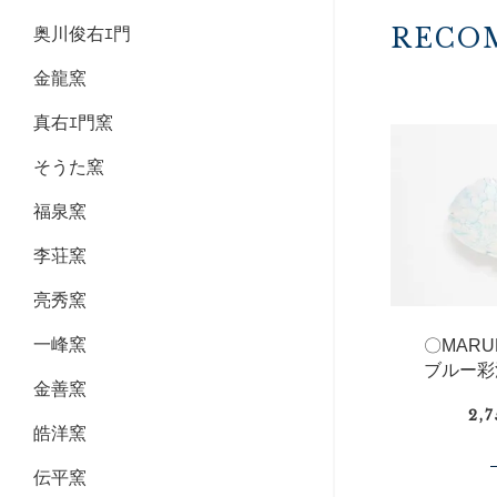
RECO
奥川俊右ｴ門
金龍窯
真右ｴ門窯
そうた窯
福泉窯
李荘窯
亮秀窯
一峰窯
〇MAR
ブルー彩
金善窯
2,
皓洋窯
伝平窯