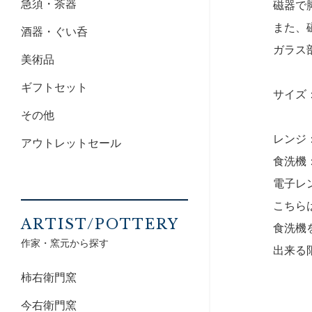
急須・茶器
磁器で
また、
酒器・ぐい呑
ガラス
美術品
ギフトセット
サイズ：
その他
レンジ
アウトレットセール
食洗機
電子レ
こちら
ARTIST/POTTERY
食洗機
作家・窯元から探す
出来る
柿右衛門窯
今右衛門窯