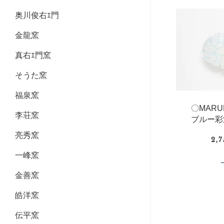
奥川俊右ｴ門
金龍窯
真右ｴ門窯
そうた窯
福泉窯
〇MAR
李荘窯
ブルー彩
亮秀窯
2,
一峰窯
金善窯
皓洋窯
伝平窯