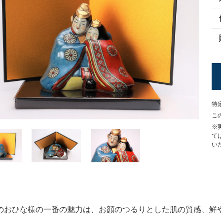
特
こ
※
て
い
のおひな様の一番の魅力は、お顔のつるりとした肌の質感、鮮