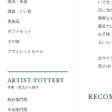
急須・茶器
いです
日に当
酒器・ぐい呑
簡単な
美術品
最近で
ギフトセット
お子様
その他
もいら
アウトレットセール
台サイズ
高さ(台
ARTIST/POTTERY
作家・窯元から探す
RECO
柿右衛門窯
今右衛門窯