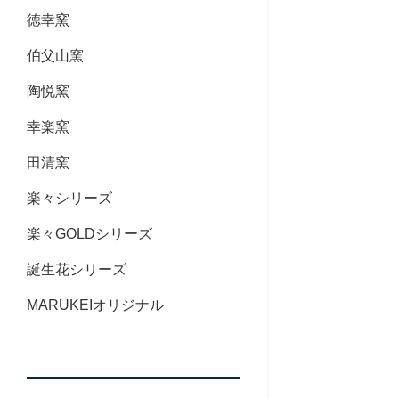
徳幸窯
伯父山窯
陶悦窯
幸楽窯
田清窯
楽々シリーズ
楽々GOLDシリーズ
誕生花シリーズ
MARUKEIオリジナル