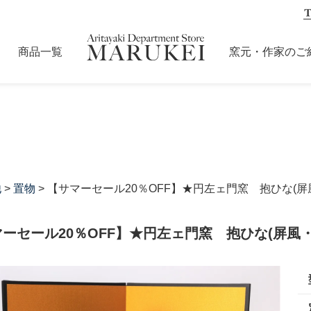
商品一覧
窯元・作家のご
他
>
置物
> 【サマーセール20％OFF】★円左ェ門窯 抱ひな(屏
ーセール20％OFF】★円左ェ門窯 抱ひな(屏風・