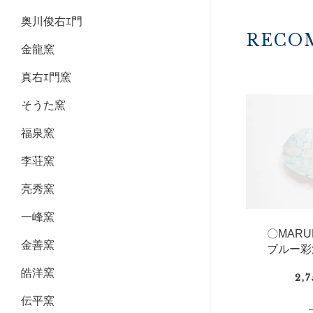
奥川俊右ｴ門
RECO
金龍窯
真右ｴ門窯
そうた窯
福泉窯
李荘窯
亮秀窯
一峰窯
〇MAR
金善窯
ブルー彩
皓洋窯
2,
伝平窯