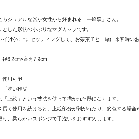
でカジュアルな器が女性から好まれる「一峰窯」さん。
リとした形状の小ぶりなマグカップです。
レイ(小)の上にセッティングして、お茶菓子と一緒に来客時の
径6.2cm×高さ7.9cm
：使用可能
：手洗い推奨
は「上絵」という技法を使って描かれた器になります。
を長く使用を続けると、上絵部分が剥がれたり、変色する場合
限り、柔らかいスポンジで手洗いをおすすめします。