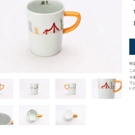
特
こ
※
て
い