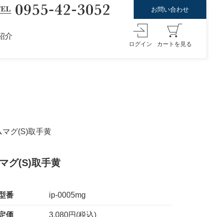
お問い合わせ
紹介
ログイン
カートを見る
マグ(S)取手黄
グ(S)取手黄
型番
ip-0005mg
定価
3,080円(税込)