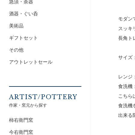
急須・茶器
酒器・ぐい呑
モダン
美術品
スッキ
ギフトセット
長角ト
その他
サイズ：
アウトレットセール
レンジ
食洗機
こちら
ARTIST/POTTERY
作家・窯元から探す
食洗機
出来る
柿右衛門窯
今右衛門窯