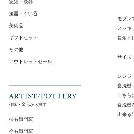
急須・茶器
酒器・ぐい呑
モダン
美術品
スッキ
ギフトセット
長角ト
その他
サイズ：
アウトレットセール
レンジ
食洗機
こちら
ARTIST/POTTERY
作家・窯元から探す
食洗機
出来る
柿右衛門窯
今右衛門窯