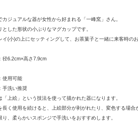
でカジュアルな器が女性から好まれる「一峰窯」さん。
リとした形状の小ぶりなマグカップです。
レイ(小)の上にセッティングして、お茶菓子と一緒に来客時の
径6.2cm×高さ7.9cm
：使用可能
：手洗い推奨
は「上絵」という技法を使って描かれた器になります。
を長く使用を続けると、上絵部分が剥がれたり、変色する場合
限り、柔らかいスポンジで手洗いをおすすめします。