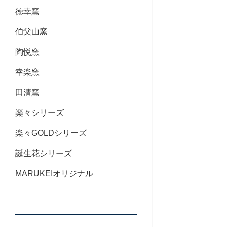
徳幸窯
伯父山窯
陶悦窯
幸楽窯
田清窯
楽々シリーズ
楽々GOLDシリーズ
誕生花シリーズ
MARUKEIオリジナル