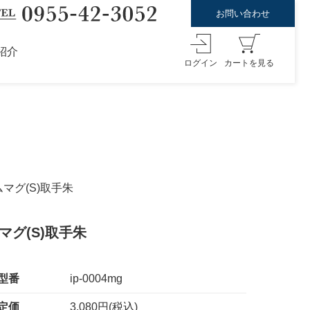
お問い合わせ
紹介
ログイン
カートを見る
マグ(S)取手朱
グ(S)取手朱
型番
ip-0004mg
定価
3,080円(税込)