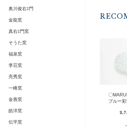
奥川俊右ｴ門
RECO
金龍窯
真右ｴ門窯
そうた窯
福泉窯
李荘窯
亮秀窯
一峰窯
〇MAR
金善窯
ブルー彩
皓洋窯
2,
伝平窯