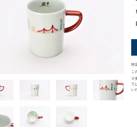
特
こ
※
て
い